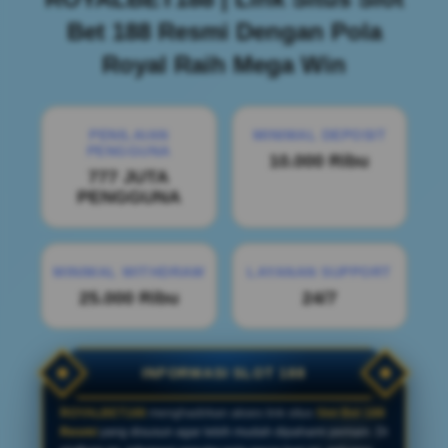
Bet 188 Resmi Dengan Pola
Royal Raih Mega Win
PENILAIAN
MINIMAL DEPOSIT
PENGGUNA
10.000 Ribu
777 JUTA
PENGGUNA
MINIMAL WITHDRAW
LAYANAN SUPPORT
25.000 Ribu
24/7
INFORMASI SLOT 188
ROYALBET188
menghadirkan akses link situs
Slot Bet 188
Resmi
yang disusun agar lebih mudah dipahami pemain. Di