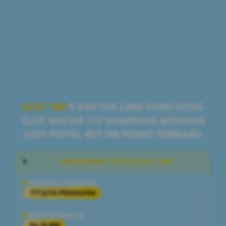
SLOT 188
$ DAFTAR LINK HOKI SITUS
SLOT GACOR 777 GAMPANG MENANG
JUDI ROYAL BET188 RESMI TERBARU
INFORMASI SITUS SLOT 188
Penilaian Pengguna
777 JUTA PENGGUNA
Minimal Deposit
Rp 10.000