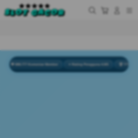
Skip
to
Cari
Troli
Login
Navigation
content
Buka Info Lebih Lanjut
888.777 Komentar Member
⭐ Rating Pengguna 4.9/5
🏆 777 Juta Total Pe