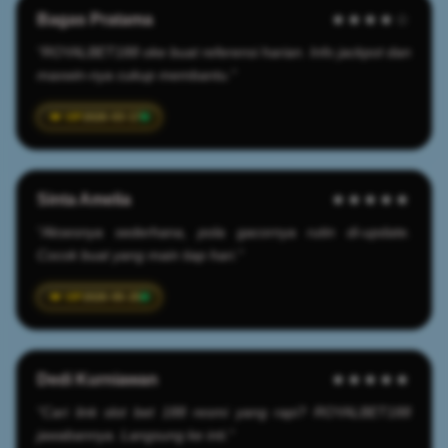
Bagas Pratama
★★★★☆
“ROYALBET188 oke buat referensi harian. Info jackpot dan
maxwin-nya cukup membantu.”
2026-03-17
Sinta Amelia
★★★★★
“Aksesnya sederhana, pola gacornya rutin di-update.
Cocok buat yang main tiap hari.”
2026-05-25
Dedi Kurniawan
★★★★★
“Cari link slot bet 188 resmi yang rapi? ROYALBET188
jawabannya. Langsung ke inti.”