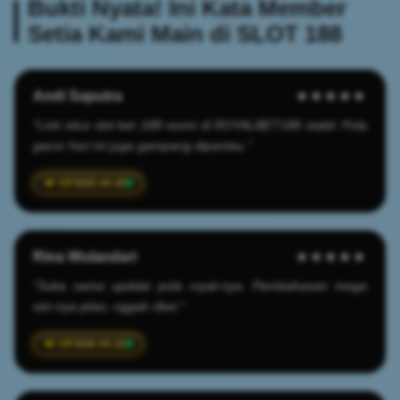
Bukti Nyata! Ini Kata Member
Setia Kami Main di SLOT 188
Andi Saputra
★★★★★
“Link situs slot bet 188 resmi di ROYALBET188 stabil. Pola
gacor hari ini juga gampang dipantau.”
2025-04-20
Rina Wulandari
★★★★★
“Suka sama update pola royal-nya. Pembahasan mega
win-nya jelas, nggak ribet.”
2026-03-22