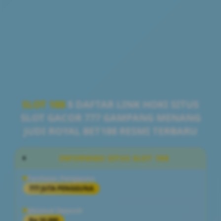
SLOT 188
$ DAFTAR LINK HOKI SITUS
SLOT GACOR 777 GAMPANG MENANG
JUDI ROYAL BET188 RESMI TERBARU
INFORMASI SITUS SLOT 188
Penilaian Pengguna
777 JUTA PENGGUNA
Minimal Deposit
Rp 10.000