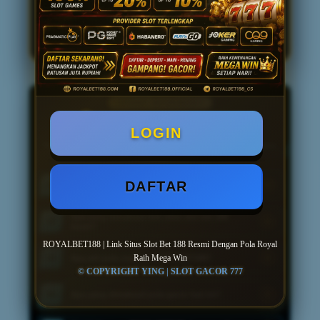
muter-muter—ROYALBET188 cukup membantu. Update
pola gacor, info jackpot, dan pembahasan mega win-nya
tersedia rapi, jadi lebih gampang dipantau kapan saja.
PUSAT INFORMASI
FAQ SEPUTAR SLOT 188
LOGIN
Temukan jawaban singkat mengenai akses akun, permainan, transaksi,
keamanan data, dan informasi umum lainnya.
DAFTAR
Apa itu ROYALBET188?
01
Apa yang dimaksud link situs slot bet 188
02
resmi?
ROYALBET188 | Link Situs Slot Bet 188 Resmi Dengan Pola Royal
Raih Mega Win
Apa arti pola royal di ROYALBET188?
03
© COPYRIGHT YING | SLOT GACOR 777
Apa yang dimaksud pola gacor hari ini?
04