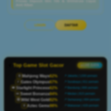
Proses Deposit Min 10k & Withdraw Cepat
Anti Ribet
LOGIN
DAFTAR
Layer Popup Close
Top Game Slot Gacor
● LIVE DATA
Mahjong Ways
62%
🀄
📍 Jakarta | 1200 pemain
Gates Olympus
67%
⚡
📍 Surabaya | 911 pemain
Starlight Princess
62%
👑
📍 Bandung | 666 pemain
Sweet Bonanza
94%
🍬
📍 Medan | 815 pemain
Wild West Gold
82%
🤠
📍 Semarang | 494 pemain
Aztec Gems
98%
🏺
📍 Makassar | 428 pemain