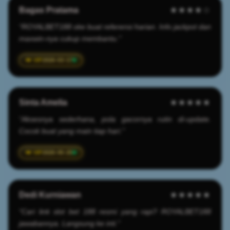
Bagas Pratama
★★★★☆
“ROYALBET188 oke buat referensi harian. Info jackpot dan
maxwin-nya cukup membantu.”
2026-03-17
Sinta Amelia
★★★★★
“Aksesnya sederhana, pola gacornya rutin di-update.
Cocok buat yang main tiap hari.”
2026-05-25
Dedi Kurniawan
★★★★★
“Cari link slot bet 188 resmi yang rapi? ROYALBET188
jawabannya. Langsung ke inti.”