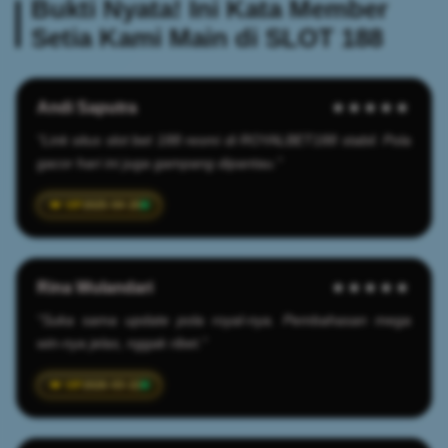
Bukti Nyata! Ini Kata Member
Setia Kami Main di SLOT 188
Andi Saputra
★★★★★
“Link situs slot bet 188 resmi di ROYALBET188 stabil. Pola
gacor hari ini juga gampang dipantau.”
2025-04-20
Rina Wulandari
★★★★★
“Suka sama update pola royal-nya. Pembahasan mega
win-nya jelas, nggak ribet.”
2026-03-22