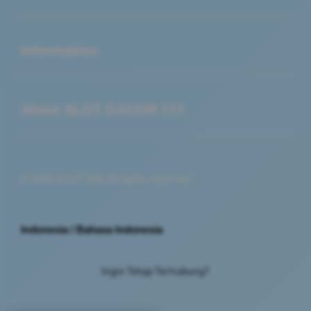
Buka
Information
Buka
About SLOT GACOR 777
© 2026 SLOT 188. All rights reserved.
Indonesia / Bahasa Indonesia
Ingin Tetap Terhubung?