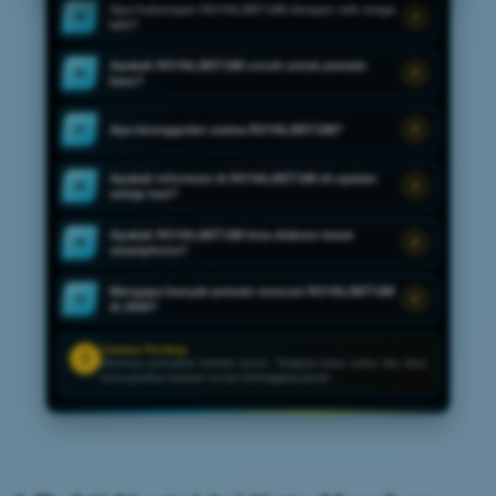
Apa hubungan ROYALBET188 dengan raih mega
05
win?
Apakah ROYALBET188 cocok untuk pemain
06
baru?
Apa keunggulan utama ROYALBET188?
07
Apakah informasi di ROYALBET188 di-update
08
setiap hari?
Apakah ROYALBET188 bisa diakses lewat
09
smartphone?
Mengapa banyak pemain mencari ROYALBET188
10
di 2026?
Catatan Penting
!
Informasi permainan bersifat umum. Tetapkan batas waktu dan dana
serta gunakan layanan secara bertanggung jawab.