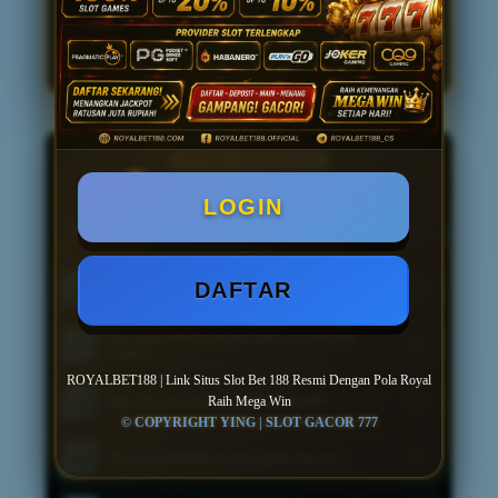
muter-muter—ROYALBET188 cukup membantu. Update
pola gacor, info jackpot, dan pembahasan mega win-nya
tersedia rapi, jadi lebih gampang dipantau kapan saja.
PUSAT INFORMASI
FAQ SEPUTAR SLOT 188
LOGIN
Temukan jawaban singkat mengenai akses akun, permainan, transaksi,
keamanan data, dan informasi umum lainnya.
DAFTAR
Apa itu ROYALBET188?
01
Apa yang dimaksud link situs slot bet 188
02
resmi?
ROYALBET188 | Link Situs Slot Bet 188 Resmi Dengan Pola Royal
Raih Mega Win
Apa arti pola royal di ROYALBET188?
03
© COPYRIGHT YING | SLOT GACOR 777
Apa yang dimaksud pola gacor hari ini?
04