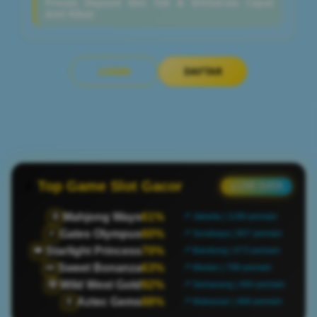
Proses Deposit Min 10k & Withdraw Cepat
Anti Ribet
LOGIN
DAFTAR
Layer Popup Close
Top Game Slot Gacor
● LIVE DATA
Mahjong Ways
61%
🀄
📍 Jakarta | 1199 pemain
Gates Olympus
60%
⚡
📍 Surabaya | 907 pemain
Starlight Princess
70%
👑
📍 Bandung | 673 pemain
Sweet Bonanza
63%
🍬
📍 Medan | 788 pemain
Wild West Gold
92%
🤠
📍 Semarang | 494 pemain
Aztec Gems
88%
🏺
📍 Makassar | 468 pemain