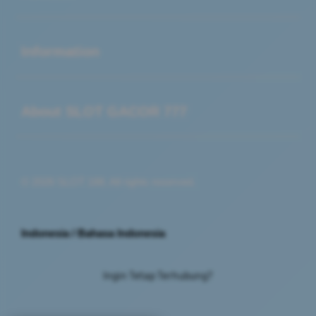
Buka
Information
Buka
About SLOT GACOR 777
© 2026 SLOT 188. All rights reserved.
Indonesia / Bahasa Indonesia
Ingin Tetap Terhubung?