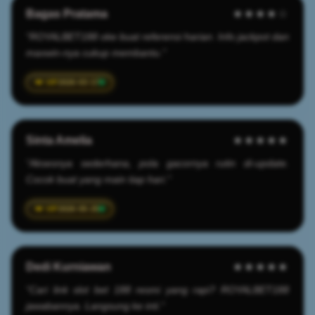
Bagas Pratama
★★★★☆
“ROYALBET188 oke buat referensi harian. Info jackpot dan
maxwin-nya cukup membantu.”
2026-03-17
Sinta Amelia
★★★★★
“Aksesnya sederhana, pola gacornya rutin di-update.
Cocok buat yang main tiap hari.”
2026-05-25
Dedi Kurniawan
★★★★★
“Cari link slot bet 188 resmi yang rapi? ROYALBET188
jawabannya. Langsung ke inti.”