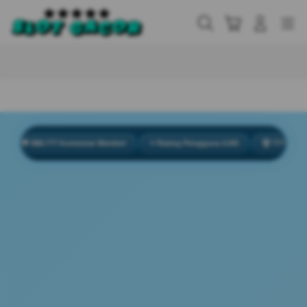
Skip
to
Cari
Troli
Login
Navigation
content
Buka Info Lebih Lanjut
💬 888.777 Komentar Member
⭐ Rating Pengguna 4.9/5
🏆 777 Juta Total