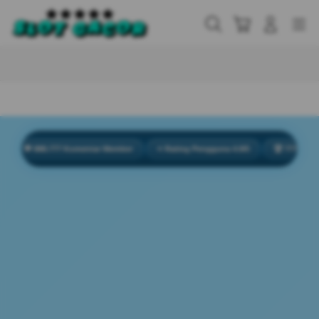
Skip
to
Cari
Troli
Login
Navigation
content
Buka Info Lebih Lanjut
💬 888.777 Komentar Member
⭐ Rating Pengguna 4.9/5
🏆 777 Juta Total 