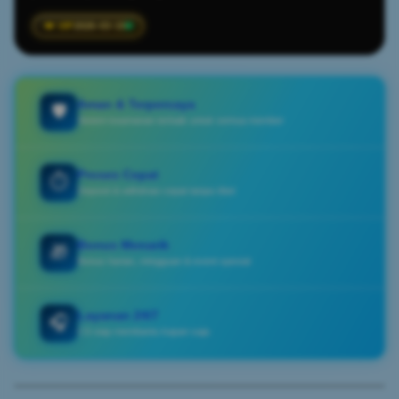
2026-03-19
Aman & Terpercaya
🛡️
Sistem keamanan terbaik untuk semua member
Proses Cepat
⏱️
Deposit & withdraw cepat tanpa ribet
Bonus Menarik
🎁
Bonus harian, mingguan & event spesial
Layanan 24/7
🎧
CS siap membantu kapan saja