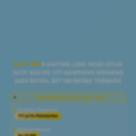
SLOT 188
$ DAFTAR LINK HOKI SITUS
SLOT GACOR 777 GAMPANG MENANG
JUDI ROYAL BET188 RESMI TERBARU
INFORMASI SITUS SLOT 188
Penilaian Pengguna
777 JUTA PENGGUNA
Minimal Deposit
Rp 10.000