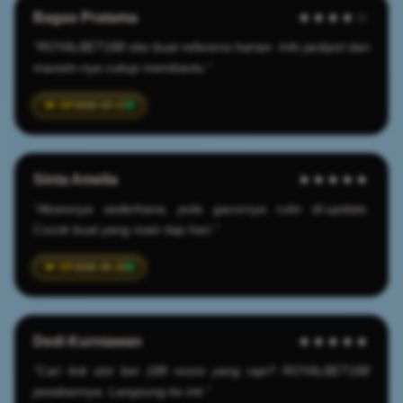
Bagas Pratama
★★★★☆
“ROYALBET188 oke buat referensi harian. Info jackpot dan
maxwin-nya cukup membantu.”
2026-03-17
Sinta Amelia
★★★★★
“Aksesnya sederhana, pola gacornya rutin di-update.
Cocok buat yang main tiap hari.”
2026-05-25
Dedi Kurniawan
★★★★★
“Cari link slot bet 188 resmi yang rapi? ROYALBET188
jawabannya. Langsung ke inti.”