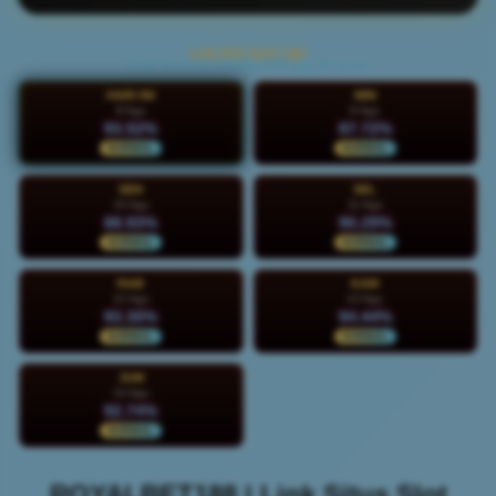
LIVE RTP SLOT 188
LIVE 19:20:36 | Update RTP tiap 15 menit
HARI INI
MIN
8 Agu
9 Agu
93.52%
87.72%
NORMAL
NORMAL
SEN
SEL
10 Agu
11 Agu
88.93%
90.29%
NORMAL
NORMAL
RAB
KAM
12 Agu
13 Agu
93.30%
94.44%
NORMAL
NORMAL
JUM
14 Agu
92.74%
NORMAL
ROYALBET188 | Link Situs Slot