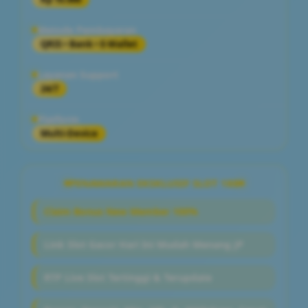
Metode Pembayaran
QRIS • Bank • E-Wallet
Layanan Support
24/7
Platform
Multi-Device
PENAWARAN EKSKLUSIF SLOT 188
Claim Bonus New Member 100%
Link Slot Gacor Hari Ini Mudah Menang JP
RTP Live Slot Tertinggi & Terupdate