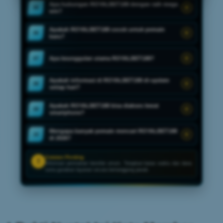
Apa hubungan ROYALBET188 dengan raih mega
05
win?
Apakah ROYALBET188 cocok untuk pemain
06
baru?
Apa keunggulan utama ROYALBET188?
07
Apakah informasi di ROYALBET188 di-update
08
setiap hari?
Apakah ROYALBET188 bisa diakses lewat
09
smartphone?
Mengapa banyak pemain mencari ROYALBET188
10
di 2026?
Catatan Penting
!
Informasi permainan bersifat umum. Tetapkan batas waktu dan dana
serta gunakan layanan secara bertanggung jawab.