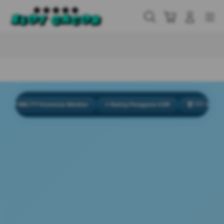
Skip
to
Cari
Troli
Login
Navigation
content
Buka Info Lebih Lanjut
 888.777 Komentar Member
⭐ Rating Pengguna 4.9/5
🏆 777 Juta Total Pe