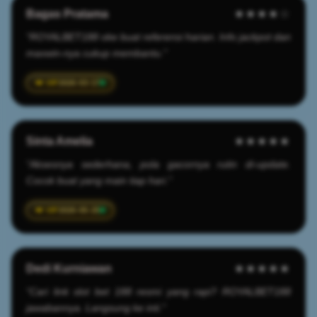
Bagas Pratama
★★★★☆
“ROYALBET188 oke buat referensi harian. Info jackpot dan
maxwin-nya cukup membantu.”
2026-03-17
Sinta Amelia
★★★★★
“Aksesnya sederhana, pola gacornya rutin di-update.
Cocok buat yang main tiap hari.”
2026-05-25
Dedi Kurniawan
★★★★★
“Cari link slot bet 188 resmi yang rapi? ROYALBET188
jawabannya. Langsung ke inti.”